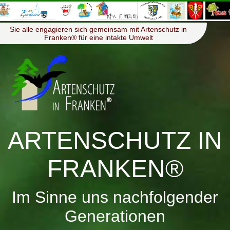
≡
Menü
Sie alle engagieren sich gemeinsam mit Artenschutz in
Franken® für eine intakte Umwelt
ARTENSCHUTZ IN
FRANKEN®
Im Sinne uns nachfolgender
Generationen