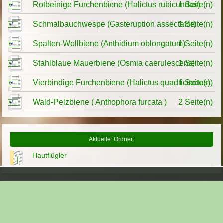
Rotbeinige Furchenbiene (Halictus rubicundus)
1 Seite(n)
Schmalbauchwespe (Gasteruption assectator)
1 Seite(n)
Spalten-Wollbiene (Anthidium oblongatum)
1 Seite(n)
Stahlblaue Mauerbiene (Osmia caerulescens)
1 Seite(n)
Vierbindige Furchenbiene (Halictus quadricinctus)
1 Seite(n)
Wald-Pelzbiene ( Anthophora furcata )
2 Seite(n)
Aktueller Ordner:
Hautflügler
Parallele Themen:
Bienen (Apidae)