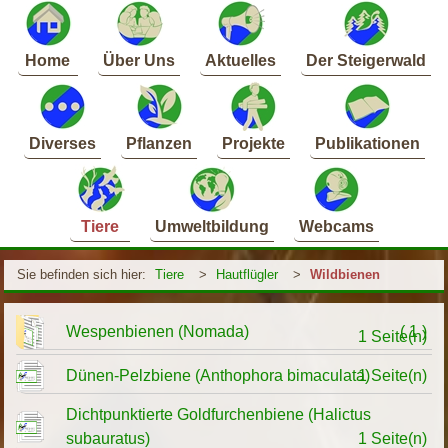
Home
Über Uns
Aktuelles
Der Steigerwald
Diverses
Pflanzen
Projekte
Publikationen
Tiere
Umweltbildung
Webcams
Sie befinden sich hier:
Tiere
>
Hautflügler
>
Wildbienen
Wespenbienen (Nomada)
( 1 )
1 Seite(n)
Dünen-Pelzbiene (Anthophora bimaculata)
1 Seite(n)
Dichtpunktierte Goldfurchenbiene (Halictus
subauratus)
1 Seite(n)