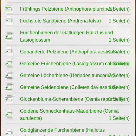
Frühlings Pelzbiene (Anthophora plumipes)
1 Seite(n)
Fuchsrote Sandbiene (Andrena fulva)
1 Seite(n)
Furchenbienen der Gattungen Halictus und
Lasioglossum
1 Seite(n)
Gebänderte Pelzbiene (Anthophora aestivalis)
1 Seite(n)
Gemeine Furchenbiene (Lasioglossum calceatum)
4 Seite(n)
Gemeine Löcherbiene (Heriades truncorum)
2 Seite(n)
Gemeine Seidenbiene (Colletes daviesanus)
1 Seite(n)
Glockenblume-Scherenbiene (Osmia rapunculi)
1 Seite(n)
Goldene Schneckenhaus-Mauerbiene (Osmia
aurulenta)
1 Seite(n)
Goldglänzende Furchenbiene (Halictus