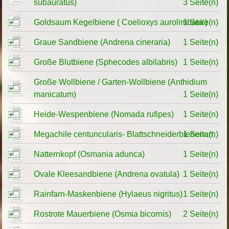
subauratus)
3 Seite(n)
Goldsaum Kegelbiene ( Coelioxys aurolimbata )
1 Seite(n)
Graue Sandbiene (Andrena cineraria)
1 Seite(n)
Große Blutbiene (Sphecodes albilabris)
1 Seite(n)
Große Wollbiene / Garten-Wollbiene (Anthidium
manicatum)
1 Seite(n)
Heide-Wespenbiene (Nomada rufipes)
1 Seite(n)
Megachile centuncularis- Blattschneiderbienenart
1 Seite(n)
Natternkopf (Osmania adunca)
1 Seite(n)
Ovale Kleesandbiene (Andrena ovatula)
1 Seite(n)
Rainfarn-Maskenbiene (Hylaeus nigritus)
1 Seite(n)
Rostrote Mauerbiene (Osmia bicornis)
2 Seite(n)