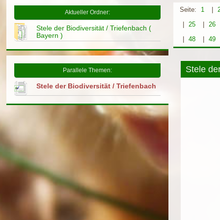
Seite:
1
|
Aktueller Ordner:
|
25
|
26
Stele der Biodiversität / Triefenbach (
Bayern )
|
48
|
49
Stele de
Parallele Themen:
Stele der Biodiversität / Triefenbach