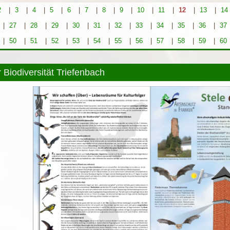
2
|
3
|
4
|
5
|
6
|
7
|
8
|
9
|
10
|
11
|
12
|
13
|
14
|
27
|
28
|
29
|
30
|
31
|
32
|
33
|
34
|
35
|
36
|
37
|
50
|
51
|
52
|
53
|
54
|
55
|
56
|
57
|
58
|
59
|
60
r Biodiversität Triefenbach