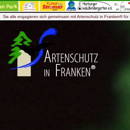
Sie alle engagieren sich gemeinsam mit Artenschutz in Franken® für 