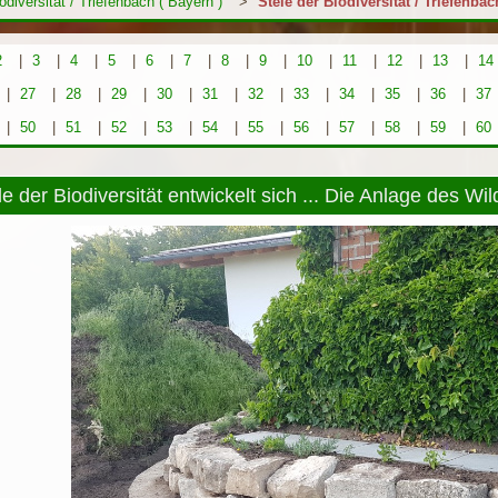
odiversität / Triefenbach ( Bayern )
>
Stele der Biodiversität / Triefenbac
2
|
3
|
4
|
5
|
6
|
7
|
8
|
9
|
10
|
11
|
12
|
13
|
14
|
27
|
28
|
29
|
30
|
31
|
32
|
33
|
34
|
35
|
36
|
37
|
50
|
51
|
52
|
53
|
54
|
55
|
56
|
57
|
58
|
59
|
60
e der Biodiversität entwickelt sich ... Die Anlage des Wil