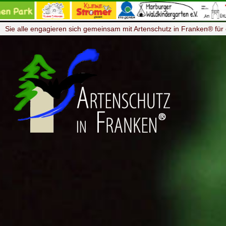
Sie alle engagieren sich gemeinsam mit Artenschutz in Franken® für 