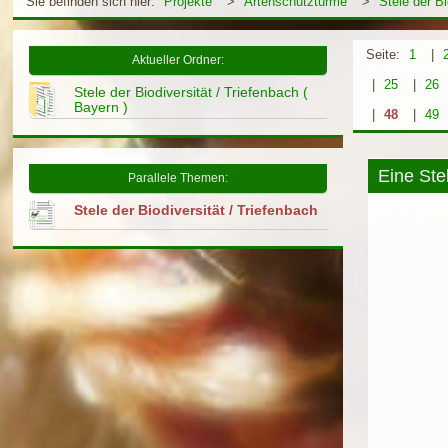
Sie befinden sich hier:
Projekte
>
Artenschutztürme
>
Stele der Bi
Seite:
1
|
Aktueller Ordner:
|
25
|
26
Stele der Biodiversität / Triefenbach (
Bayern )
|
48
|
49
Eine Stel
Parallele Themen:
Stele der Biodiversität / Triefenbach