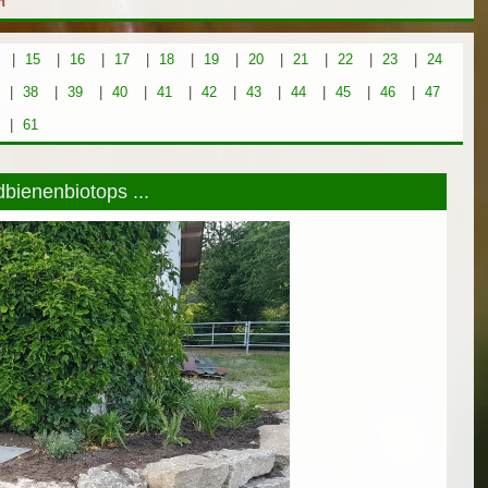
h
|
15
|
16
|
17
|
18
|
19
|
20
|
21
|
22
|
23
|
24
|
38
|
39
|
40
|
41
|
42
|
43
|
44
|
45
|
46
|
47
|
61
dbienenbiotops ...