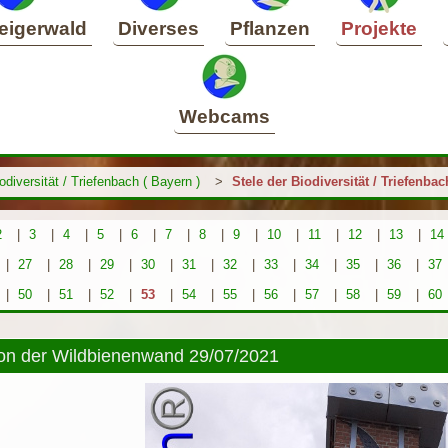
eigerwald
Diverses
Pflanzen
Projekte
Webcams
odiversität / Triefenbach ( Bayern )
>
Stele der Biodiversität / Triefenbac
2
|
3
|
4
|
5
|
6
|
7
|
8
|
9
|
10
|
11
|
12
|
13
|
14
|
27
|
28
|
29
|
30
|
31
|
32
|
33
|
34
|
35
|
36
|
37
|
50
|
51
|
52
|
53
|
54
|
55
|
56
|
57
|
58
|
59
|
60
tion der Wildbienenwand 29/07/2021