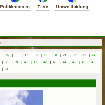
Publikationen
Tiere
Umweltbildung
h
|
15
|
16
|
17
|
18
|
19
|
20
|
21
|
22
|
23
|
24
|
38
|
39
|
40
|
41
|
42
|
43
|
44
|
45
|
46
|
47
|
61