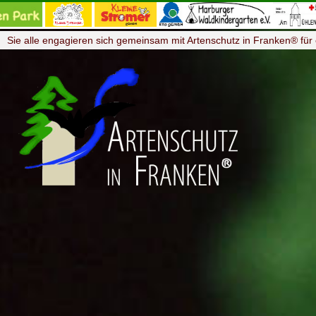
Sie alle engagieren sich gemeinsam mit Artenschutz in Franken® für 