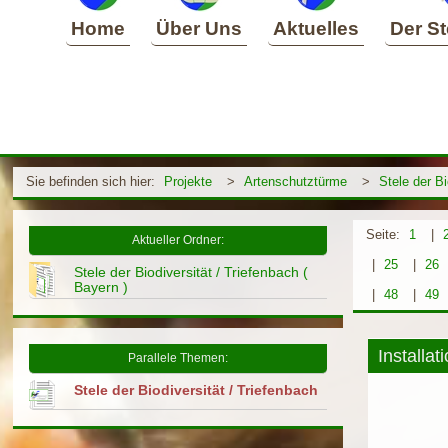
Home
Über Uns
Aktuelles
Der St
Sie befinden sich hier:
Projekte
>
Artenschutztürme
>
Stele der Bi
Seite:
1
|
Aktueller Ordner:
|
25
|
26
Stele der Biodiversität / Triefenbach (
Bayern )
|
48
|
49
Installa
Parallele Themen:
Stele der Biodiversität / Triefenbach