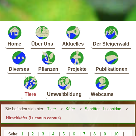
Home
Über Uns
Aktuelles
Der Steigerwald
Diverses
Pflanzen
Projekte
Publikationen
Tiere
Umweltbildung
Webcams
Sie befinden sich hier:
Tiere
>
Käfer
>
Schröter - Lucanidae
>
Hirschkäfer (Lucanus cervus)
Seite:
1
|
2
|
3
|
4
|
5
|
6
|
7
|
8
|
9
|
10
|