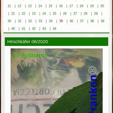
11
|
12
|
13
|
14
|
15
|
16
|
17
|
18
|
19
|
20
|
21
|
22
|
23
|
24
|
25
|
26
|
27
|
28
|
29
|
30
|
31
|
32
|
33
|
34
|
35
|
36
|
37
|
38
|
39
|
40
|
41
|
42
|
43
|
44
Hirschkäfer 06/2020