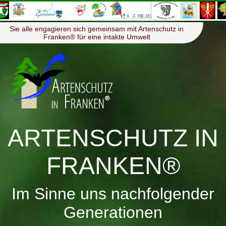
≡
Menü
Sie alle engagieren sich gemeinsam mit Artenschutz in
Franken® für eine intakte Umwelt
ARTENSCHUTZ IN
FRANKEN®
Im Sinne uns nachfolgender
Generationen