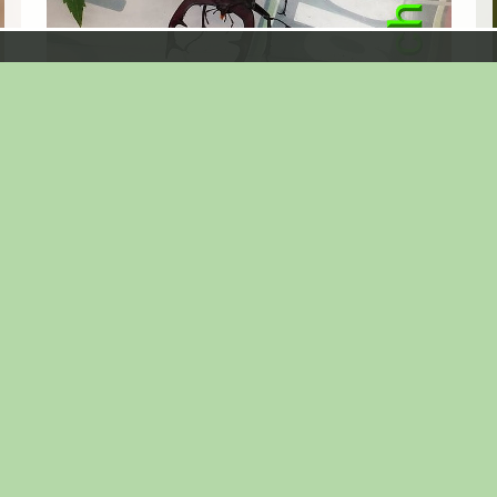
Impressionen
Seite:
1
|
2
|
3
|
4
|
5
|
6
|
7
|
8
|
9
|
10
|
11
|
12
|
13
|
14
|
15
|
16
|
17
|
18
|
19
|
20
|
21
|
22
|
23
|
24
|
25
|
26
|
27
|
28
|
29
|
30
|
31
|
32
|
33
|
34
|
35
|
36
|
37
|
38
|
39