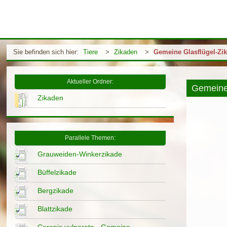
Sie befinden sich hier:
Tiere
>
Zikaden
>
Gemeine Glasflügel-Zi
Aktueller Ordner:
Gemeine 
Zikaden
Parallele Themen:
Grauweiden-Winkerzikade
Büffelzikade
Bergzikade
Blattzikade
Ceropis vulnerata - Gemeine