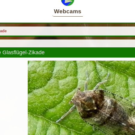
Webcams
kade
Glasflügel-Zikade