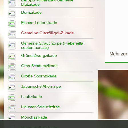
Blutzikade
Dornzikade
Eichen-Lederzikade
Gemeine Glasflügel-Zikade
Gemeine Strauchzirpe (Fieberiella
septentrionalis)
Mehr zur
Grüne Zwergzikade
Gras Schaumzikade
Große Spornzikade
Japanische Ahornzipe
Laubzikade
Liguster-Strauchzirpe
Mönchszikade
Majoran-Blattzikade