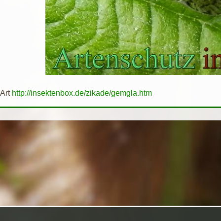
 Art
http://insektenbox.de/zikade/gemgla.htm