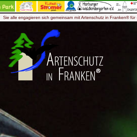
Sie alle engagieren sich gemeinsam mit Artenschutz in Franken® für 