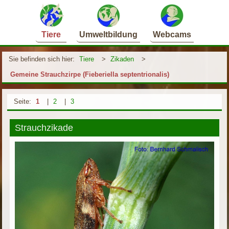
Tiere
Umweltbildung
Webcams
Sie befinden sich hier:
Tiere
>
Zikaden
>
Gemeine Strauchzirpe (Fieberiella septentrionalis)
Seite:
1
|
2
|
3
Strauchzikade