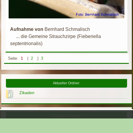
Aufnahme von
Bernhard Schmalisch
... die Gemeine Strauchzirpe (Fieberiella
septentrionalis)
Seite:
1
|
2
|
3
Aktueller Ordner:
Zikaden
Parallele Themen:
Grauweiden-Winkerzikade