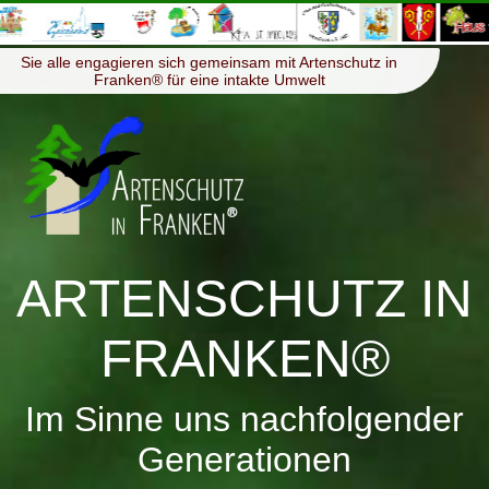
≡
Menü
Sie alle engagieren sich gemeinsam mit Artenschutz in
Franken® für eine intakte Umwelt
ARTENSCHUTZ IN
FRANKEN®
Im Sinne uns nachfolgender
Generationen