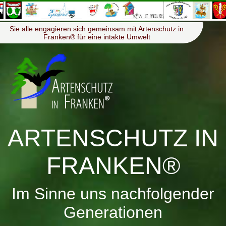
≡
Menü
Sie alle engagieren sich gemeinsam mit Artenschutz in
Franken® für eine intakte Umwelt
ARTENSCHUTZ IN
FRANKEN®
Im Sinne uns nachfolgender
Generationen