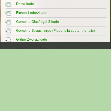
Dornzikade
Eichen-Lederzikade
Gemeine Glasflügel-Zikade
Gemeine Strauchzirpe (Fieberiella septentrionalis)
Grüne Zwergzikade
Gras Schaumzikade
Große Spornzikade
Japanische Ahornzipe
Laubzikade
Liguster-Strauchzirpe
Mönchszikade
Majoran-Blattzikade
Quecken-Spornzikade