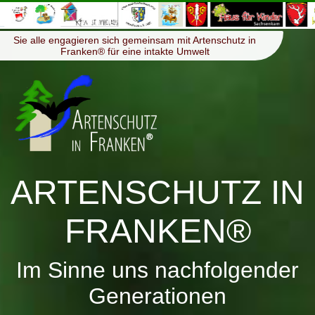
≡
Menü
Sie alle engagieren sich gemeinsam mit Artenschutz in
Franken® für eine intakte Umwelt
ARTENSCHUTZ IN
FRANKEN®
Im Sinne uns nachfolgender
Generationen