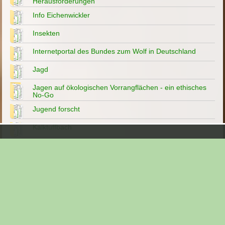
Herausforderungen
Info Eichenwickler
Insekten
Internetportal des Bundes zum Wolf in Deutschland
Jagd
Jagen auf ökologischen Vorrangflächen - ein ethisches
No-Go
Jugend forscht
Kalktuffbach
Klimawandel ist kein gewöhnlicher Klimazyklus 06/2026
Klimawandel?-Artensterben?- Fehlanzeige 08/2020
Kopfweiden
Landesbund für Vogelschutz
Landesgartenschau Bamberg