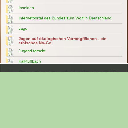
Insekten
Internetportal des Bundes zum Wolf in Deutschland
Jagd
Jagen auf ökologischen Vorrangflächen - ein
ethisches No-Go
Jugend forscht
Kalktuffbach
Klimawandel ist kein gewöhnlicher Klimazyklus 06/2026
Klimawandel?-Artensterben?- Fehlanzeige 08/2020
Kopfweiden
Landesbund für Vogelschutz
Landesgartenschau Bamberg
Landwirtschaft