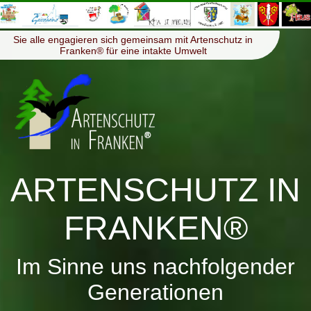
≡
Menü
Sie alle engagieren sich gemeinsam mit Artenschutz in
Franken® für eine intakte Umwelt
ARTENSCHUTZ IN
FRANKEN®
Im Sinne uns nachfolgender
Generationen