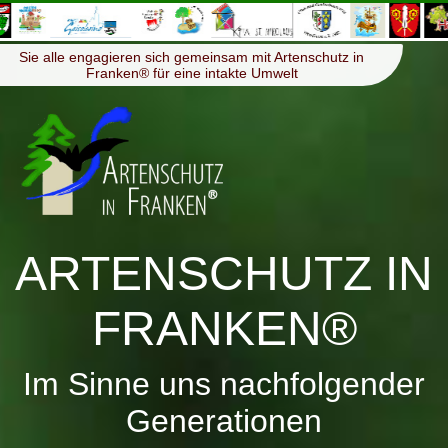
≡
Menü
Sie alle engagieren sich gemeinsam mit Artenschutz in
Franken® für eine intakte Umwelt
ARTENSCHUTZ IN
FRANKEN®
Im Sinne uns nachfolgender
Generationen