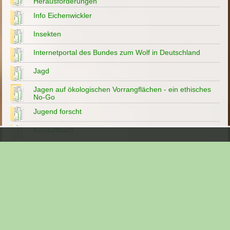
Herausforderungen
Info Eichenwickler
Insekten
Internetportal des Bundes zum Wolf in Deutschland
Jagd
Jagen auf ökologischen Vorrangflächen - ein ethisches
No-Go
Jugend forscht
Kalktuffbach
Klimawandel ist kein gewöhnlicher Klimazyklus 06/2026
Klimawandel?-Artensterben?- Fehlanzeige 08/2020
Kopfweiden
Landesbund für Vogelschutz
Landesgartenschau Bamberg