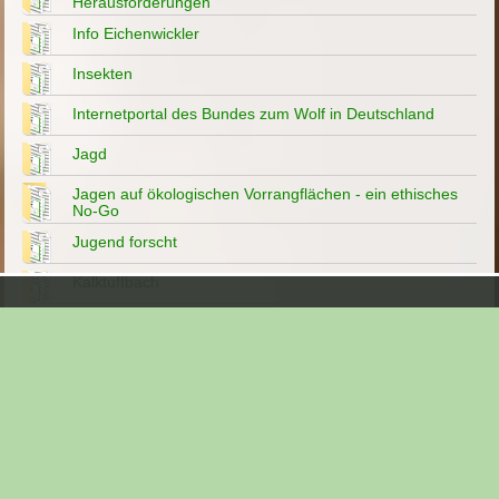
Herausforderungen
Info Eichenwickler
Insekten
Internetportal des Bundes zum Wolf in Deutschland
Jagd
Jagen auf ökologischen Vorrangflächen - ein ethisches
No-Go
Jugend forscht
Kalktuffbach
Klimawandel ist kein gewöhnlicher Klimazyklus 06/2026
Klimawandel?-Artensterben?- Fehlanzeige 08/2020
Kopfweiden
Landesbund für Vogelschutz
Landesgartenschau Bamberg