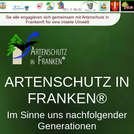
≡
Menü
Sie alle engagieren sich gemeinsam mit Artenschutz in
Franken® für eine intakte Umwelt
ARTENSCHUTZ IN
FRANKEN®
Im Sinne uns nachfolgender
Generationen