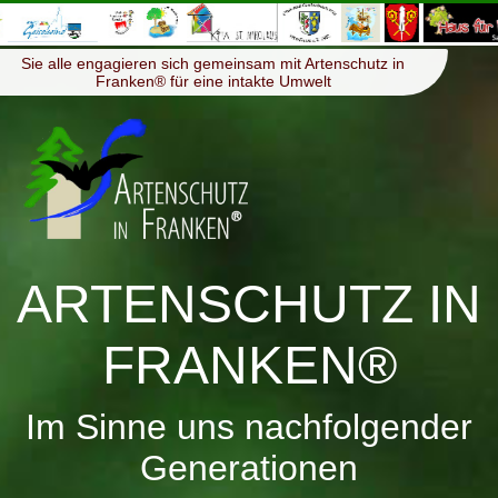
≡
Menü
Sie alle engagieren sich gemeinsam mit Artenschutz in
Franken® für eine intakte Umwelt
ARTENSCHUTZ IN
FRANKEN®
Im Sinne uns nachfolgender
Generationen