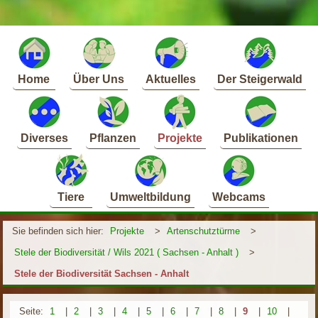
Home
Über Uns
Aktuelles
Der Steigerwald
Diverses
Pflanzen
Projekte
Publikationen
Tiere
Umweltbildung
Webcams
Sie befinden sich hier:
Projekte
>
Artenschutztürme
>
Stele der Biodiversität / Wils 2021 ( Sachsen - Anhalt )
>
Stele der Biodiversität Sachsen - Anhalt
Seite:
1
|
2
|
3
|
4
|
5
|
6
|
7
|
8
|
9
|
10
|