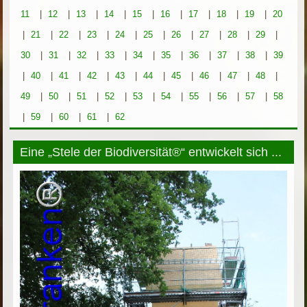
11
|
12
|
13
|
14
|
15
|
16
|
17
|
18
|
19
|
20
|
21
|
22
|
23
|
24
|
25
|
26
|
27
|
28
|
29
|
30
|
31
|
32
|
33
|
34
|
35
|
36
|
37
|
38
|
39
|
40
|
41
|
42
|
43
|
44
|
45
|
46
|
47
|
48
|
49
|
50
|
51
|
52
|
53
|
54
|
55
|
56
|
57
|
58
|
59
|
60
|
61
|
62
Eine „Stele der Biodiversität®“ entwickelt sich ...