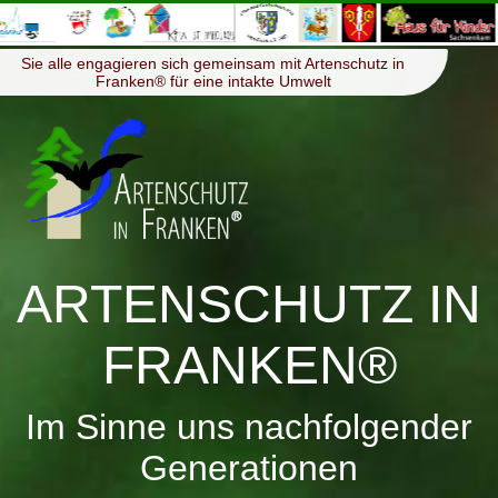
≡
Menü
Sie alle engagieren sich gemeinsam mit Artenschutz in
Franken® für eine intakte Umwelt
ARTENSCHUTZ IN
FRANKEN®
Im Sinne uns nachfolgender
Generationen