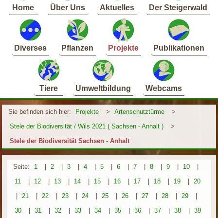
Home
Über Uns
Aktuelles
Der Steigerwald
Diverses
Pflanzen
Projekte
Publikationen
Tiere
Umweltbildung
Webcams
Sie befinden sich hier:
Projekte
>
Artenschutztürme
>
Stele der Biodiversität / Wils 2021 ( Sachsen - Anhalt )
>
Stele der Biodiversität Sachsen - Anhalt
Seite:
1
|
2
|
3
|
4
|
5
|
6
|
7
|
8
|
9
|
10
|
11
|
12
|
13
|
14
|
15
|
16
|
17
|
18
|
19
|
20
|
21
|
22
|
23
|
24
|
25
|
26
|
27
|
28
|
29
|
30
|
31
|
32
|
33
|
34
|
35
|
36
|
37
|
38
|
39