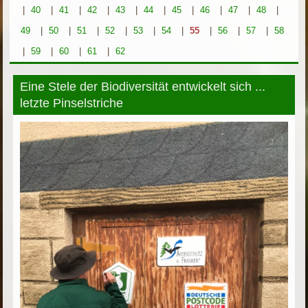
|
40
|
41
|
42
|
43
|
44
|
45
|
46
|
47
|
48
|
49
|
50
|
51
|
52
|
53
|
54
|
55
|
56
|
57
|
58
|
59
|
60
|
61
|
62
Eine Stele der Biodiversität entwickelt sich ...
letzte Pinselstriche