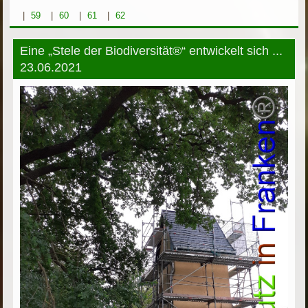
|
59
|
60
|
61
|
62
Eine „Stele der Biodiversität®“ entwickelt sich ...
23.06.2021