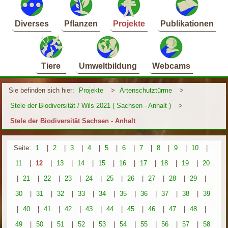
Diverses
Pflanzen
Projekte
Publikationen
Tiere
Umweltbildung
Webcams
Sie befinden sich hier:
Projekte
>
Artenschutztürme
>
Stele der Biodiversität / Wils 2021 ( Sachsen - Anhalt )
>
Stele der Biodiversität Sachsen - Anhalt
Seite:
1
|
2
|
3
|
4
|
5
|
6
|
7
|
8
|
9
|
10
|
11
|
12
|
13
|
14
|
15
|
16
|
17
|
18
|
19
|
20
|
21
|
22
|
23
|
24
|
25
|
26
|
27
|
28
|
29
|
30
|
31
|
32
|
33
|
34
|
35
|
36
|
37
|
38
|
39
|
40
|
41
|
42
|
43
|
44
|
45
|
46
|
47
|
48
|
49
|
50
|
51
|
52
|
53
|
54
|
55
|
56
|
57
|
58