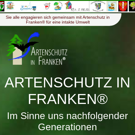
≡
Menü
Sie alle engagieren sich gemeinsam mit Artenschutz in
Franken® für eine intakte Umwelt
ARTENSCHUTZ IN
FRANKEN®
Im Sinne uns nachfolgender
Generationen