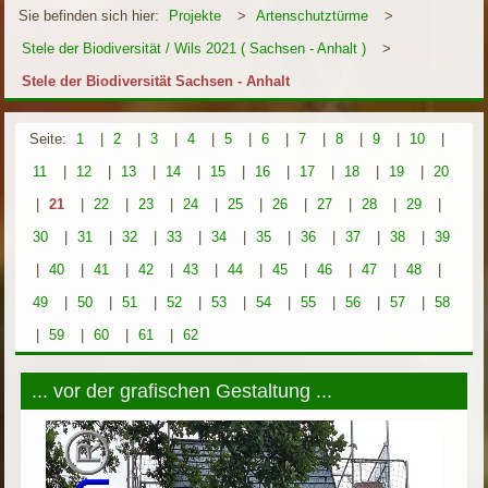
Sie befinden sich hier:
Projekte
>
Artenschutztürme
>
Stele der Biodiversität / Wils 2021 ( Sachsen - Anhalt )
>
Stele der Biodiversität Sachsen - Anhalt
Seite:
1
|
2
|
3
|
4
|
5
|
6
|
7
|
8
|
9
|
10
|
11
|
12
|
13
|
14
|
15
|
16
|
17
|
18
|
19
|
20
|
21
|
22
|
23
|
24
|
25
|
26
|
27
|
28
|
29
|
30
|
31
|
32
|
33
|
34
|
35
|
36
|
37
|
38
|
39
|
40
|
41
|
42
|
43
|
44
|
45
|
46
|
47
|
48
|
49
|
50
|
51
|
52
|
53
|
54
|
55
|
56
|
57
|
58
|
59
|
60
|
61
|
62
... vor der grafischen Gestaltung ...