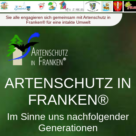
≡
Menü
Sie alle engagieren sich gemeinsam mit Artenschutz in
Franken® für eine intakte Umwelt
ARTENSCHUTZ IN
FRANKEN®
Im Sinne uns nachfolgender
Generationen