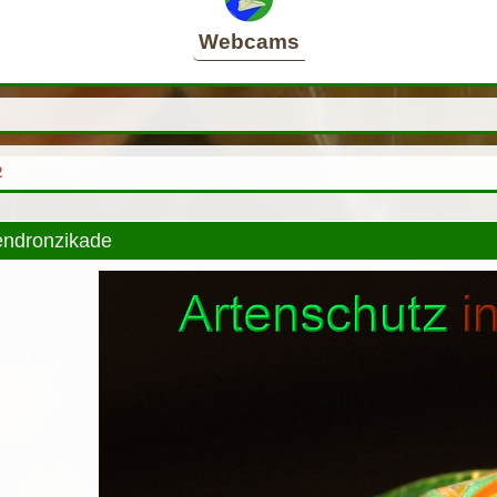
Webcams
2
ndronzikade