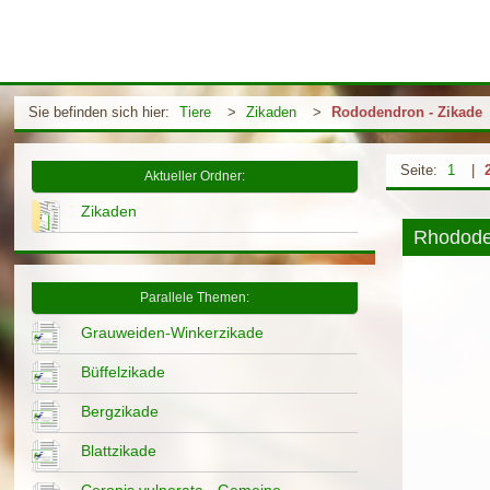
Sie befinden sich hier:
Tiere
>
Zikaden
>
Rododendron - Zikade
Seite:
1
|
Aktueller Ordner:
Zikaden
Rhodode
Parallele Themen:
Grauweiden-Winkerzikade
Büffelzikade
Bergzikade
Blattzikade
Ceropis vulnerata - Gemeine