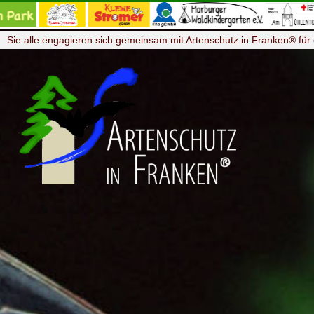
Sie alle engagieren sich gemeinsam mit Artenschutz in Franken® für 