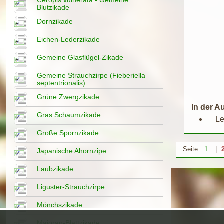
Blutzikade
Dornzikade
Eichen-Lederzikade
Gemeine Glasflügel-Zikade
Gemeine Strauchzirpe (Fieberiella
septentrionalis)
Grüne Zwergzikade
In der 
Gras Schaumzikade
Leuc
Große Spornzikade
Seite:
1
|
Japanische Ahornzipe
Laubzikade
Liguster-Strauchzirpe
Mönchszikade
Majoran-Blattzikade