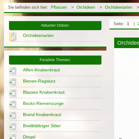
Sie befinden sich hier:
Pflanzen
>
Orchideen
>
Orchideenarten
Seite:
1
|
Aktueller Ordner:
Orchideenarten
Orchidee
Parallele Themen:
Affen-Knabenkraut
Bienen-Ragwurz
Blasses Knabenkraut
Bocks-Riemenzunge
Brand Knabenkraut
Breitblättriger Sitter
Dingel