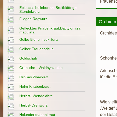
Frauens
Epipactis helleborine, Breitblättrige
Stendelwurz
Fliegen Ragwurz
Orchidee
Geflecktes Knabenkraut,Dactylorhiza
maculata
Orchidee
Gelbe Biene insektifera
Gelber Frauenschuh
Schönheit
Goldschuh
Grünliche - Waldhyazinthe
Artenschw
für die 
Großes Zweiblatt
Helm-Knabenkraut
Herbst- Wendelähre
Wie vielf
Herbst-Drehwurz
„Weiter“
der Betä
Holunderknabenkraut