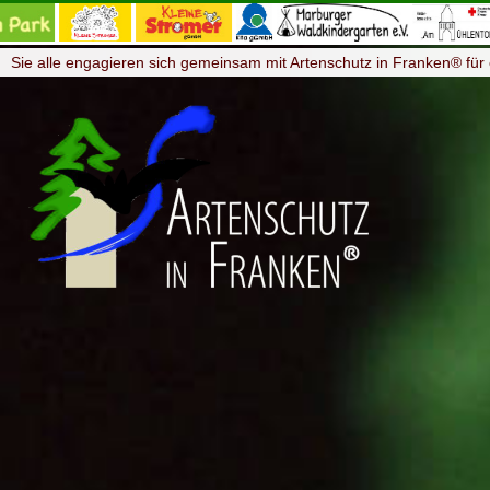
Sie alle engagieren sich gemeinsam mit Artenschutz in Franken® für 