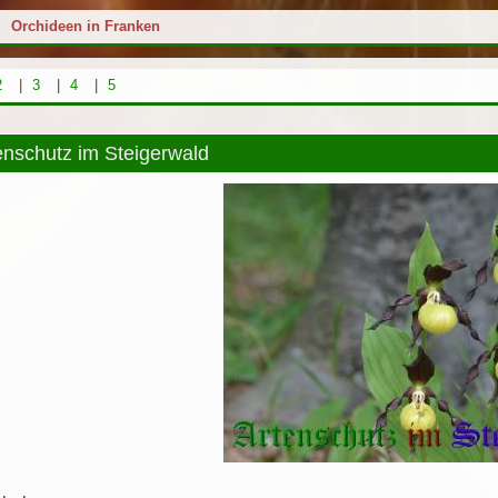
>
Orchideen in Franken
2
|
3
|
4
|
5
nschutz im Steigerwald