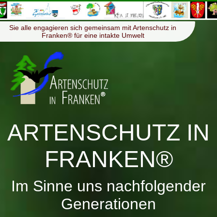
≡
Menü
Sie alle engagieren sich gemeinsam mit Artenschutz in
Franken® für eine intakte Umwelt
ARTENSCHUTZ IN
FRANKEN®
Im Sinne uns nachfolgender
Generationen