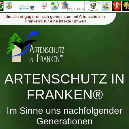
≡
Menü
Sie alle engagieren sich gemeinsam mit Artenschutz in
Franken® für eine intakte Umwelt
ARTENSCHUTZ IN
FRANKEN®
Im Sinne uns nachfolgender
Generationen