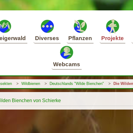
eigerwald
Diverses
Pflanzen
Projekte
Webcams
nsekten
>
Wildbienen
>
Deutschlands "Wilde Bienchen"
>
Die Wilden
ilden Bienchen von Schierke