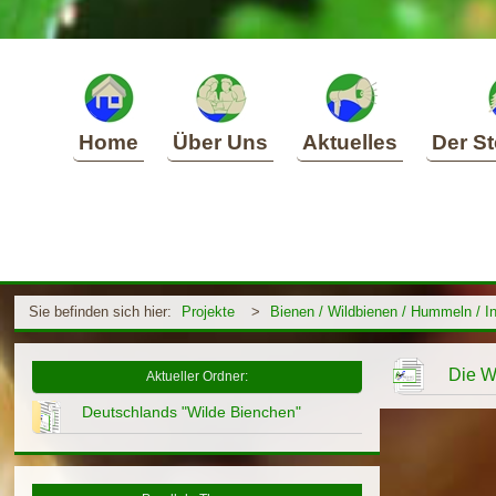
Home
Über Uns
Aktuelles
Der St
Sie befinden sich hier:
Projekte
>
Bienen / Wildbienen / Hummeln / I
Die W
Aktueller Ordner:
Deutschlands "Wilde Bienchen"