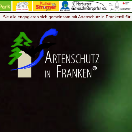
Sie alle engagieren sich gemeinsam mit Artenschutz in Franken® für 