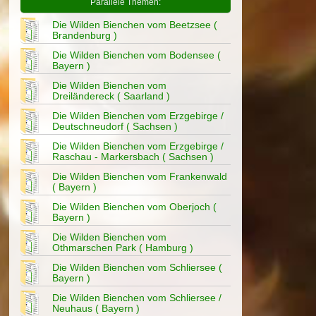
Parallele Themen:
Die Wilden Bienchen vom Beetzsee (
Brandenburg )
Die Wilden Bienchen vom Bodensee (
Bayern )
Die Wilden Bienchen vom
Dreiländereck ( Saarland )
Die Wilden Bienchen vom Erzgebirge /
Deutschneudorf ( Sachsen )
Die Wilden Bienchen vom Erzgebirge /
Raschau - Markersbach ( Sachsen )
Die Wilden Bienchen vom Frankenwald
( Bayern )
Die Wilden Bienchen vom Oberjoch (
Bayern )
Die Wilden Bienchen vom
Othmarschen Park ( Hamburg )
Die Wilden Bienchen vom Schliersee (
Bayern )
Die Wilden Bienchen vom Schliersee /
Neuhaus ( Bayern )