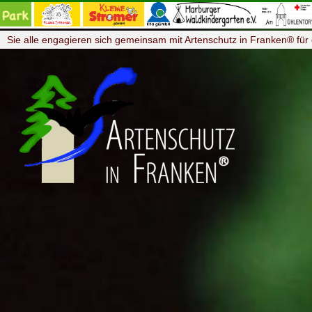
Sie alle engagieren sich gemeinsam mit Artenschutz in Franken® für 