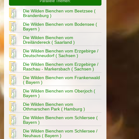
Parallele Themen:
Die Wilden Bienchen vom Beetzsee (
Brandenburg )
Die Wilden Bienchen vom Bodensee (
Bayern )
Die Wilden Bienchen vom
Dreiländereck ( Saarland )
Die Wilden Bienchen vom Erzgebirge /
Deutschneudorf ( Sachsen )
Die Wilden Bienchen vom Erzgebirge /
Raschau - Markersbach ( Sachsen )
Die Wilden Bienchen vom Frankenwald
( Bayern )
Die Wilden Bienchen vom Oberjoch (
Bayern )
Die Wilden Bienchen vom
Othmarschen Park ( Hamburg )
Die Wilden Bienchen vom Schliersee (
Bayern )
Die Wilden Bienchen vom Schliersee /
Neuhaus ( Bayern )