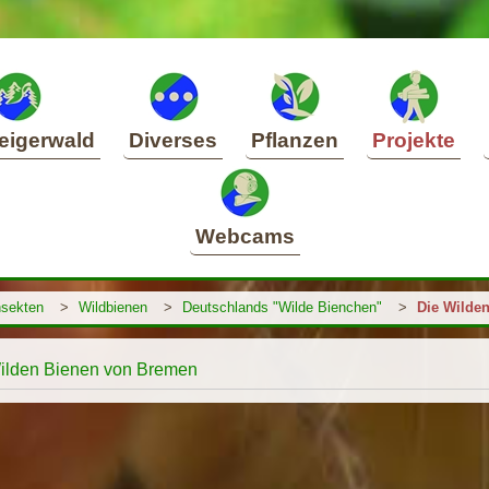
eigerwald
Diverses
Pflanzen
Projekte
Webcams
nsekten
>
Wildbienen
>
Deutschlands "Wilde Bienchen"
>
Die Wilde
ilden Bienen von Bremen