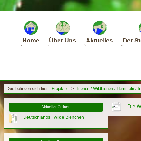
Home
Über Uns
Aktuelles
Der St
Sie befinden sich hier:
Projekte
>
Bienen / Wildbienen / Hummeln / I
Die W
Aktueller Ordner:
Deutschlands "Wilde Bienchen"