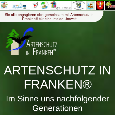
≡
Menü
Sie alle engagieren sich gemeinsam mit Artenschutz in
Franken® für eine intakte Umwelt
ARTENSCHUTZ IN
FRANKEN®
Im Sinne uns nachfolgender
Generationen