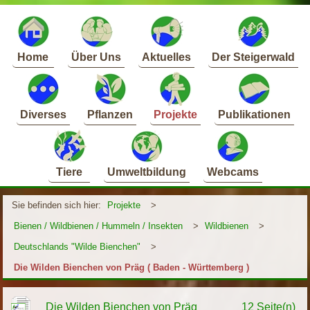
Home
Über Uns
Aktuelles
Der Steigerwald
Diverses
Pflanzen
Projekte
Publikationen
Tiere
Umweltbildung
Webcams
Sie befinden sich hier:
Projekte
>
Bienen / Wildbienen / Hummeln / Insekten
>
Wildbienen
>
Deutschlands "Wilde Bienchen"
>
Die Wilden Bienchen von Präg ( Baden - Württemberg )
Die Wilden Bienchen von Präg
12 Seite(n)