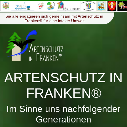
≡
Menü
Sie alle engagieren sich gemeinsam mit Artenschutz in
Franken® für eine intakte Umwelt
ARTENSCHUTZ IN
FRANKEN®
Im Sinne uns nachfolgender
Generationen