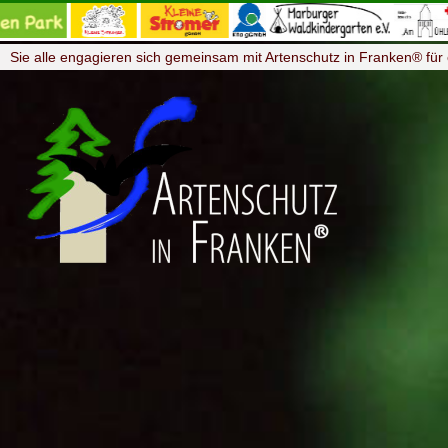
Sie alle engagieren sich gemeinsam mit Artenschutz in Franken® für 