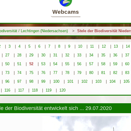
Webcams
iodiversität / Lechtingen (Niedersachsen)
>
Stele der Biodiversität Niede
2
|
3
|
4
|
5
|
6
|
7
|
8
|
9
|
10
|
11
|
12
|
13
|
14
|
27
|
28
|
29
|
30
|
31
|
32
|
33
|
34
|
35
|
36
|
37
|
50
|
51
|
52
|
53
|
54
|
55
|
56
|
57
|
58
|
59
|
60
|
73
|
74
|
75
|
76
|
77
|
78
|
79
|
80
|
81
|
82
|
83
|
96
|
97
|
98
|
99
|
100
|
101
|
102
|
103
|
104
|
105
|
116
|
117
|
118
|
119
|
120
e der Biodiversität entwickelt sich ... 29.07.2020