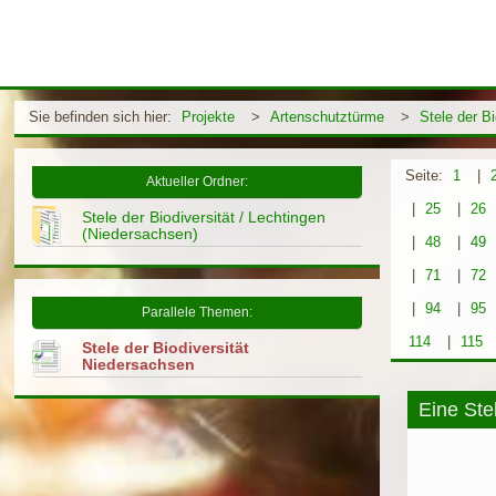
Sie befinden sich hier:
Projekte
>
Artenschutztürme
>
Stele der B
Seite:
1
|
Aktueller Ordner:
|
25
|
26
Stele der Biodiversität / Lechtingen
(Niedersachsen)
|
48
|
49
|
71
|
72
|
94
|
95
Parallele Themen:
114
|
115
Stele der Biodiversität
Niedersachsen
Eine Stel