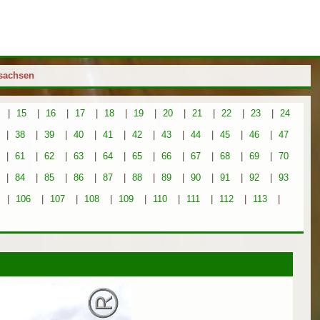
rsachsen
|
15
|
16
|
17
|
18
|
19
|
20
|
21
|
22
|
23
|
24
|
38
|
39
|
40
|
41
|
42
|
43
|
44
|
45
|
46
|
47
|
61
|
62
|
63
|
64
|
65
|
66
|
67
|
68
|
69
|
70
|
84
|
85
|
86
|
87
|
88
|
89
|
90
|
91
|
92
|
93
|
106
|
107
|
108
|
109
|
110
|
111
|
112
|
113
|