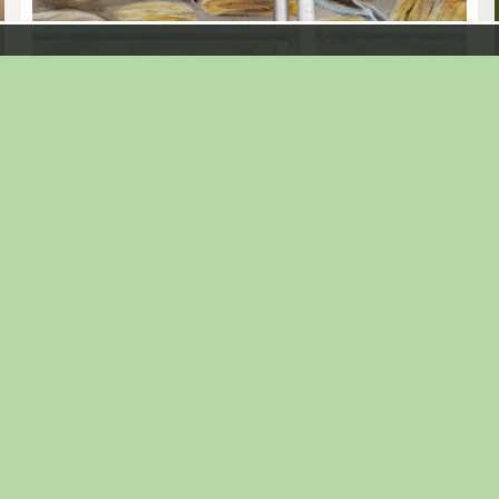
... wir nähern uns dem Projektende .. hier die
Eindrücke vom 10.09.2020 ..
Eine Stele der Biodiversität entwickelt sich ...
10.09.2020