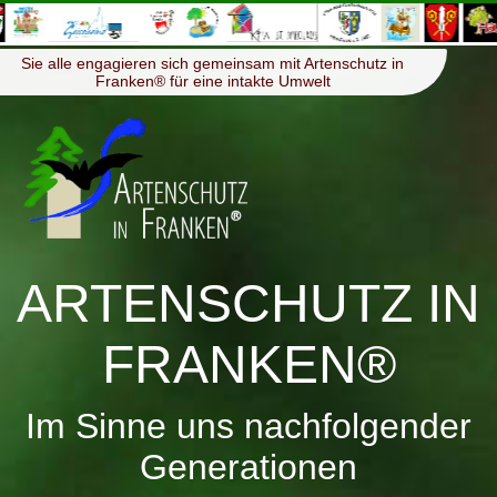
≡
Menü
Sie alle engagieren sich gemeinsam mit Artenschutz in
Franken® für eine intakte Umwelt
ARTENSCHUTZ IN
FRANKEN®
Im Sinne uns nachfolgender
Generationen