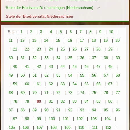
Stele der Biodiversität / Lechtingen (Niedersachsen)
>
Stele der Biodiversität Niedersachsen
Seite:
1
|
2
|
3
|
4
|
5
|
6
|
7
|
8
|
9
|
10
|
11
|
12
|
13
|
14
|
15
|
16
|
17
|
18
|
19
|
20
|
21
|
22
|
23
|
24
|
25
|
26
|
27
|
28
|
29
|
30
|
31
|
32
|
33
|
34
|
35
|
36
|
37
|
38
|
39
|
40
|
41
|
42
|
43
|
44
|
45
|
46
|
47
|
48
|
49
|
50
|
51
|
52
|
53
|
54
|
55
|
56
|
57
|
58
|
59
|
60
|
61
|
62
|
63
|
64
|
65
|
66
|
67
|
68
|
69
|
70
|
71
|
72
|
73
|
74
|
75
|
76
|
77
|
78
|
79
|
80
|
81
|
82
|
83
|
84
|
85
|
86
|
87
|
88
|
89
|
90
|
91
|
92
|
93
|
94
|
95
|
96
|
97
|
98
|
99
|
100
|
101
|
102
|
103
|
104
|
105
|
106
|
107
|
108
|
109
|
110
|
111
|
112
|