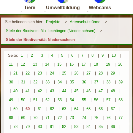
Tiere
Umweltbildung
Webcams
Sie befinden sich hier:
Projekte
>
Artenschutztürme
>
Stele der Biodiversität / Lechtingen (Niedersachsen)
>
Stele der Biodiversität Niedersachsen
Seite:
1
|
2
|
3
|
4
|
5
|
6
|
7
|
8
|
9
|
10
|
11
|
12
|
13
|
14
|
15
|
16
|
17
|
18
|
19
|
20
|
21
|
22
|
23
|
24
|
25
|
26
|
27
|
28
|
29
|
30
|
31
|
32
|
33
|
34
|
35
|
36
|
37
|
38
|
39
|
40
|
41
|
42
|
43
|
44
|
45
|
46
|
47
|
48
|
49
|
50
|
51
|
52
|
53
|
54
|
55
|
56
|
57
|
58
|
59
|
60
|
61
|
62
|
63
|
64
|
65
|
66
|
67
|
68
|
69
|
70
|
71
|
72
|
73
|
74
|
75
|
76
|
77
|
78
|
79
|
80
|
81
|
82
|
83
|
84
|
85
|
86
|