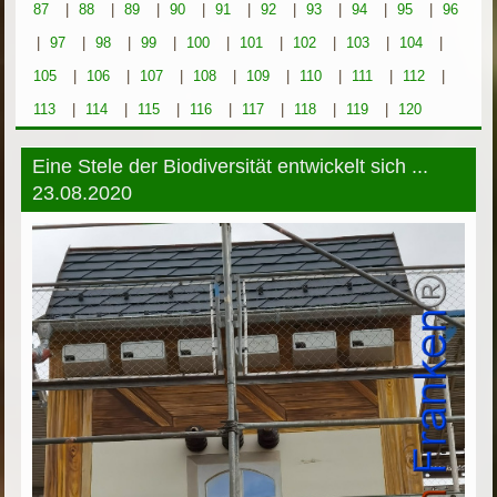
87
|
88
|
89
|
90
|
91
|
92
|
93
|
94
|
95
|
96
|
97
|
98
|
99
|
100
|
101
|
102
|
103
|
104
|
105
|
106
|
107
|
108
|
109
|
110
|
111
|
112
|
113
|
114
|
115
|
116
|
117
|
118
|
119
|
120
Eine Stele der Biodiversität entwickelt sich ...
23.08.2020