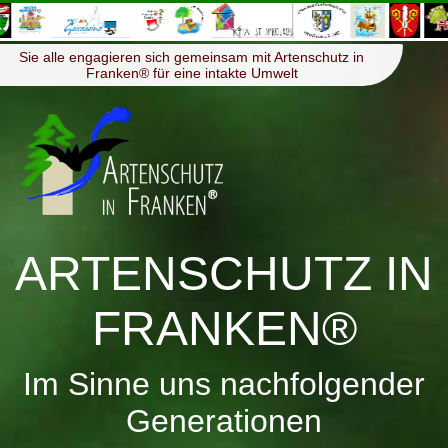
≡
Menü
Sie alle engagieren sich gemeinsam mit Artenschutz in
Franken® für eine intakte Umwelt
ARTENSCHUTZ IN
FRANKEN®
Im Sinne uns nachfolgender
Generationen