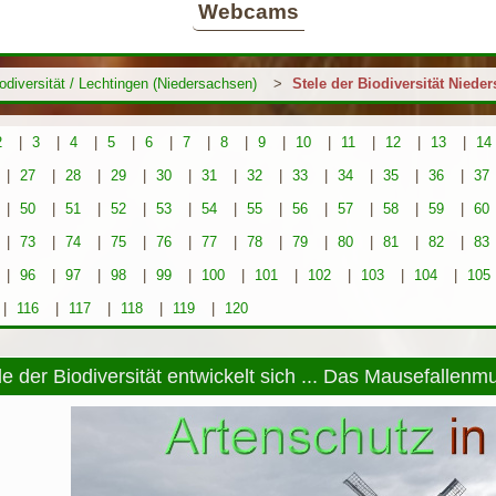
Webcams
iodiversität / Lechtingen (Niedersachsen)
>
Stele der Biodiversität Niede
2
|
3
|
4
|
5
|
6
|
7
|
8
|
9
|
10
|
11
|
12
|
13
|
14
|
27
|
28
|
29
|
30
|
31
|
32
|
33
|
34
|
35
|
36
|
37
|
50
|
51
|
52
|
53
|
54
|
55
|
56
|
57
|
58
|
59
|
60
|
73
|
74
|
75
|
76
|
77
|
78
|
79
|
80
|
81
|
82
|
83
|
96
|
97
|
98
|
99
|
100
|
101
|
102
|
103
|
104
|
105
|
116
|
117
|
118
|
119
|
120
le der Biodiversität entwickelt sich ... Das Mausefallenm