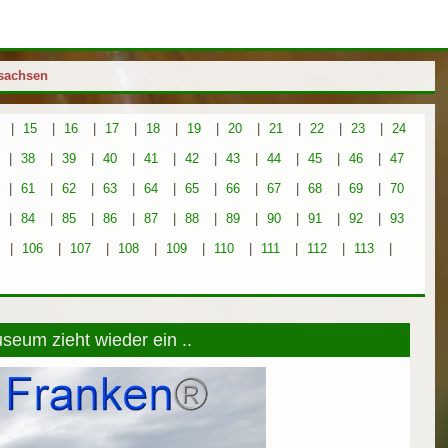
rsachsen
|
15
|
16
|
17
|
18
|
19
|
20
|
21
|
22
|
23
|
24
|
38
|
39
|
40
|
41
|
42
|
43
|
44
|
45
|
46
|
47
|
61
|
62
|
63
|
64
|
65
|
66
|
67
|
68
|
69
|
70
|
84
|
85
|
86
|
87
|
88
|
89
|
90
|
91
|
92
|
93
|
106
|
107
|
108
|
109
|
110
|
111
|
112
|
113
|
useum zieht wieder ein ..