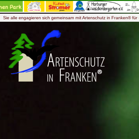
Sie alle engagieren sich gemeinsam mit Artenschutz in Franken® für 