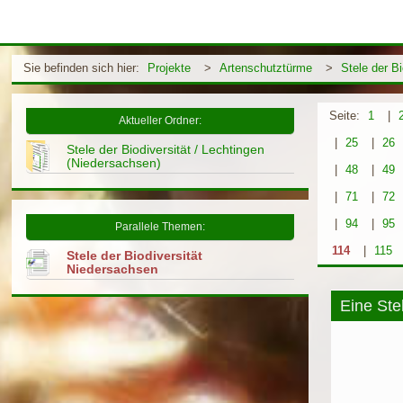
Sie befinden sich hier:
Projekte
>
Artenschutztürme
>
Stele der B
Seite:
1
|
Aktueller Ordner:
|
25
|
26
Stele der Biodiversität / Lechtingen
(Niedersachsen)
|
48
|
49
|
71
|
72
|
94
|
95
Parallele Themen:
114
|
115
Stele der Biodiversität
Niedersachsen
Eine Ste