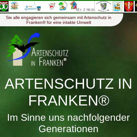
≡
Menü
Sie alle engagieren sich gemeinsam mit Artenschutz in
Franken® für eine intakte Umwelt
ARTENSCHUTZ IN
FRANKEN®
Im Sinne uns nachfolgender
Generationen