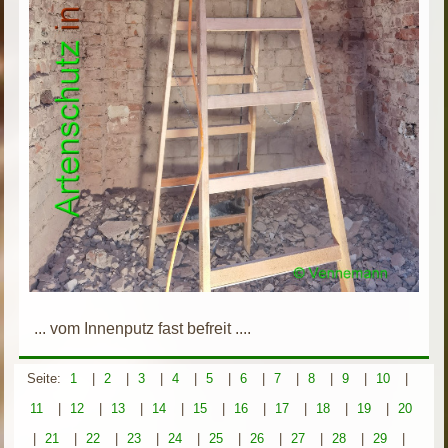
... vom Innenputz fast befreit ....
Seite:
1
|
2
|
3
|
4
|
5
|
6
|
7
|
8
|
9
|
10
|
11
|
12
|
13
|
14
|
15
|
16
|
17
|
18
|
19
|
20
|
21
|
22
|
23
|
24
|
25
|
26
|
27
|
28
|
29
|