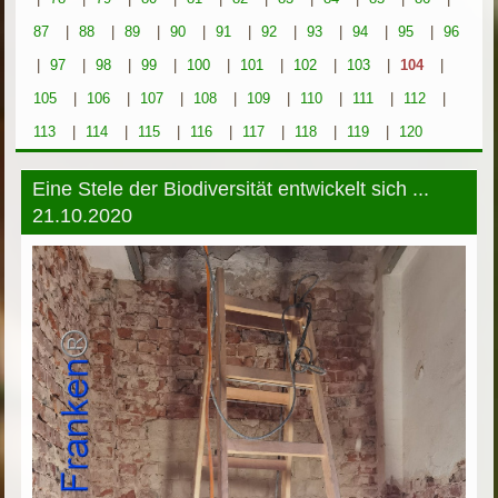
87
|
88
|
89
|
90
|
91
|
92
|
93
|
94
|
95
|
96
|
97
|
98
|
99
|
100
|
101
|
102
|
103
|
104
|
105
|
106
|
107
|
108
|
109
|
110
|
111
|
112
|
113
|
114
|
115
|
116
|
117
|
118
|
119
|
120
Eine Stele der Biodiversität entwickelt sich ...
21.10.2020