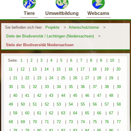
Tiere
Umweltbildung
Webcams
Sie befinden sich hier:
Projekte
>
Artenschutztürme
>
Stele der Biodiversität / Lechtingen (Niedersachsen)
>
Stele der Biodiversität Niedersachsen
Seite:
1
|
2
|
3
|
4
|
5
|
6
|
7
|
8
|
9
|
10
|
11
|
12
|
13
|
14
|
15
|
16
|
17
|
18
|
19
|
20
|
21
|
22
|
23
|
24
|
25
|
26
|
27
|
28
|
29
|
30
|
31
|
32
|
33
|
34
|
35
|
36
|
37
|
38
|
39
|
40
|
41
|
42
|
43
|
44
|
45
|
46
|
47
|
48
|
49
|
50
|
51
|
52
|
53
|
54
|
55
|
56
|
57
|
58
|
59
|
60
|
61
|
62
|
63
|
64
|
65
|
66
|
67
|
68
|
69
|
70
|
71
|
72
|
73
|
74
|
75
|
76
|
77
|
78
|
79
|
80
|
81
|
82
|
83
|
84
|
85
|
86
|