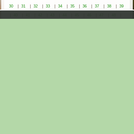
30
|
31
|
32
|
33
|
34
|
35
|
36
|
37
|
38
|
39
|
40
|
41
|
42
|
43
|
44
|
45
|
46
|
47
|
48
|
49
|
50
|
51
|
52
|
53
|
54
|
55
|
56
|
57
|
58
|
59
|
60
|
61
|
62
|
63
|
64
|
65
|
66
|
67
|
68
|
69
|
70
|
71
|
72
|
73
|
74
|
75
|
76
|
77
|
78
|
79
|
80
|
81
|
82
|
83
|
84
|
85
|
86
|
87
|
88
|
89
|
90
|
91
|
92
|
93
|
94
|
95
|
96
|
97
|
98
|
99
|
100
|
101
|
102
|
103
|
104
|
105
|
106
|
107
|
108
|
109
|
110
|
111
|
112
|
113
|
114
|
115
|
116
|
117
|
118
|
119
|
120
Aktueller Ordner:
Stele der Biodiversität / Lechtingen (Niedersachsen)