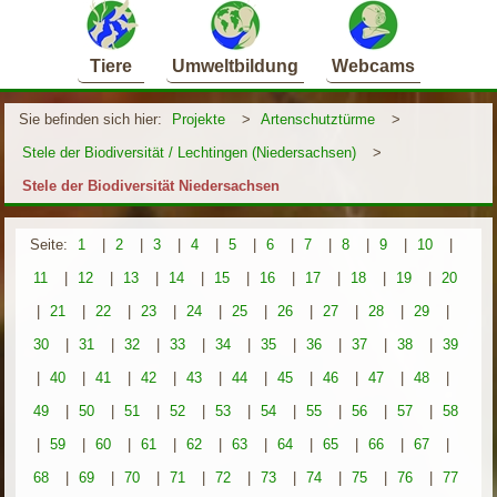
Tiere
Umweltbildung
Webcams
Sie befinden sich hier:
Projekte
>
Artenschutztürme
>
Stele der Biodiversität / Lechtingen (Niedersachsen)
>
Stele der Biodiversität Niedersachsen
Seite:
1
|
2
|
3
|
4
|
5
|
6
|
7
|
8
|
9
|
10
|
11
|
12
|
13
|
14
|
15
|
16
|
17
|
18
|
19
|
20
|
21
|
22
|
23
|
24
|
25
|
26
|
27
|
28
|
29
|
30
|
31
|
32
|
33
|
34
|
35
|
36
|
37
|
38
|
39
|
40
|
41
|
42
|
43
|
44
|
45
|
46
|
47
|
48
|
49
|
50
|
51
|
52
|
53
|
54
|
55
|
56
|
57
|
58
|
59
|
60
|
61
|
62
|
63
|
64
|
65
|
66
|
67
|
68
|
69
|
70
|
71
|
72
|
73
|
74
|
75
|
76
|
77