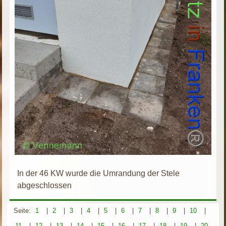
In der 46 KW wurde die Umrandung der Stele
abgeschlossen
Seite:
1
|
2
|
3
|
4
|
5
|
6
|
7
|
8
|
9
|
10
|
11
|
12
|
13
|
14
|
15
|
16
|
17
|
18
|
19
|
20