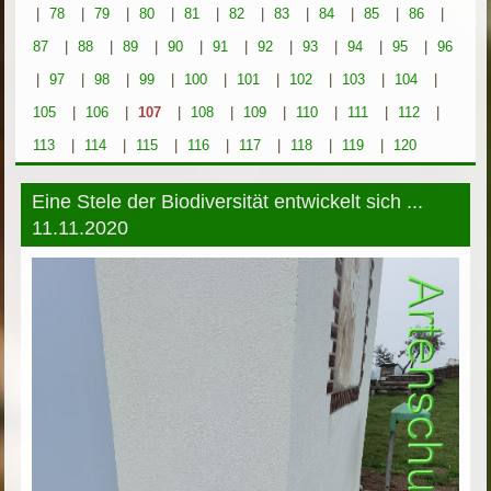
|
78
|
79
|
80
|
81
|
82
|
83
|
84
|
85
|
86
|
87
|
88
|
89
|
90
|
91
|
92
|
93
|
94
|
95
|
96
|
97
|
98
|
99
|
100
|
101
|
102
|
103
|
104
|
105
|
106
|
107
|
108
|
109
|
110
|
111
|
112
|
113
|
114
|
115
|
116
|
117
|
118
|
119
|
120
Eine Stele der Biodiversität entwickelt sich ...
11.11.2020