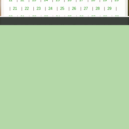
|
21
|
22
|
23
|
24
|
25
|
26
|
27
|
28
|
29
|
30
|
31
|
32
|
33
|
34
|
35
|
36
|
37
|
38
|
39
|
40
|
41
|
42
|
43
|
44
|
45
|
46
|
47
|
48
|
49
|
50
|
51
|
52
|
53
|
54
|
55
|
56
|
57
|
58
|
59
|
60
|
61
|
62
|
63
|
64
|
65
|
66
|
67
|
68
|
69
|
70
|
71
|
72
|
73
|
74
|
75
|
76
|
77
|
78
|
79
|
80
|
81
|
82
|
83
|
84
|
85
|
86
|
87
|
88
|
89
|
90
|
91
|
92
|
93
|
94
|
95
|
96
|
97
|
98
|
99
|
100
|
101
|
102
|
103
|
104
|
105
|
106
|
107
|
108
|
109
|
110
|
111
|
112
|
113
|
114
|
115
|
116
|
117
|
118
|
119
|
120
Aktueller Ordner:
Stele der Biodiversität / Lechtingen (Niedersachsen)