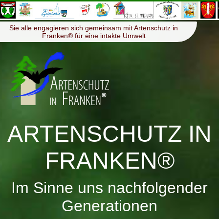
≡
Menü
Sie alle engagieren sich gemeinsam mit Artenschutz in
Franken® für eine intakte Umwelt
ARTENSCHUTZ IN
FRANKEN®
Im Sinne uns nachfolgender
Generationen