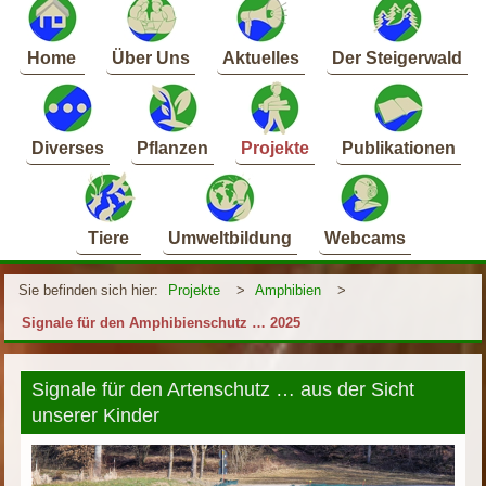
Home
Über Uns
Aktuelles
Der Steigerwald
Diverses
Pflanzen
Projekte
Publikationen
Tiere
Umweltbildung
Webcams
Sie befinden sich hier:
Projekte
>
Amphibien
>
Signale für den Amphibienschutz … 2025
Signale für den Artenschutz … aus der Sicht
unserer Kinder