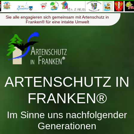
≡
Menü
Sie alle engagieren sich gemeinsam mit Artenschutz in
Franken® für eine intakte Umwelt
ARTENSCHUTZ IN
FRANKEN®
Im Sinne uns nachfolgender
Generationen