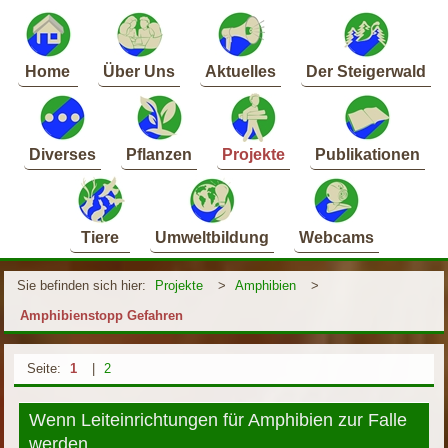
Home
Über Uns
Aktuelles
Der Steigerwald
Diverses
Pflanzen
Projekte
Publikationen
Tiere
Umweltbildung
Webcams
Sie befinden sich hier:
Projekte
>
Amphibien
>
Amphibienstopp Gefahren
Seite:
1
|
2
Wenn Leiteinrichtungen für Amphibien zur Falle
werden