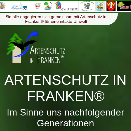
≡
Menü
Sie alle engagieren sich gemeinsam mit Artenschutz in
Franken® für eine intakte Umwelt
ARTENSCHUTZ IN
FRANKEN®
Im Sinne uns nachfolgender
Generationen