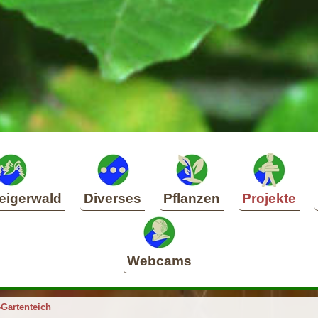
eigerwald
Diverses
Pflanzen
Projekte
Webcams
-Gartenteich