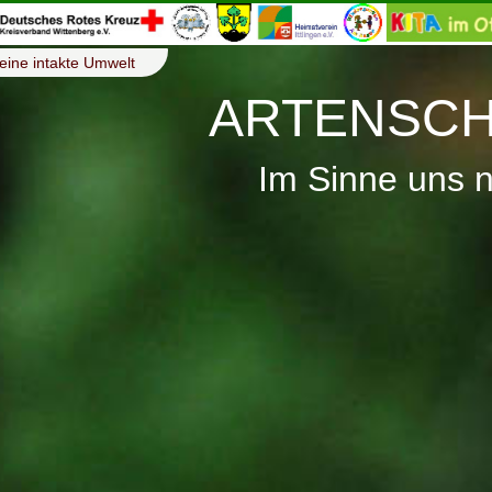
eine intakte Umwelt
ARTENSCH
Im Sinne uns 