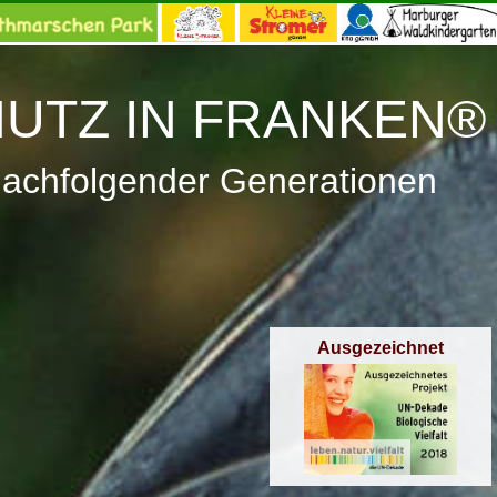
≡
Menü
UTZ IN FRANKEN®
nachfolgender Generationen
Ausgezeichnet