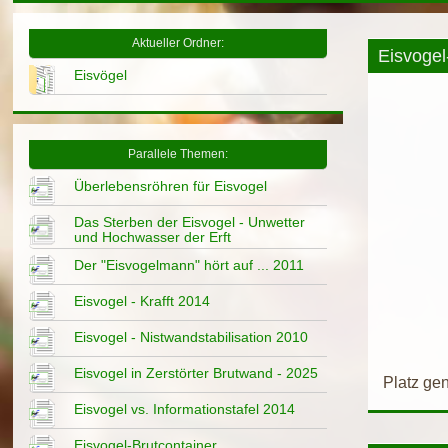
Aktueller Ordner:
Eisvogel
Eisvögel
Parallele Themen:
Überlebensröhren für Eisvogel
Das Sterben der Eisvogel - Unwetter
und Hochwasser der Erft
Der "Eisvogelmann" hört auf ... 2011
Eisvogel - Krafft 2014
Eisvogel - Nistwandstabilisation 2010
Eisvogel in Zerstörter Brutwand - 2025
Platz g
Eisvogel vs. Informationstafel 2014
Eisvogel-Brutcontainer