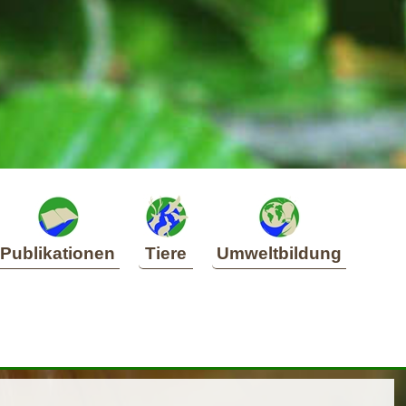
Publikationen
Tiere
Umweltbildung