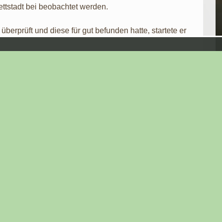
ettstadt bei beobachtet werden.
erprüft und diese für gut befunden hatte, startete er
stürzte er sich unvermittelt in die „Fluten“, oder
n ein Fisch erkannt werden.
 und flog nach Beendigung wieder in Richtung Rauhe
ungen berichtet, bei welchem sich Eisvögel an
 lässt.