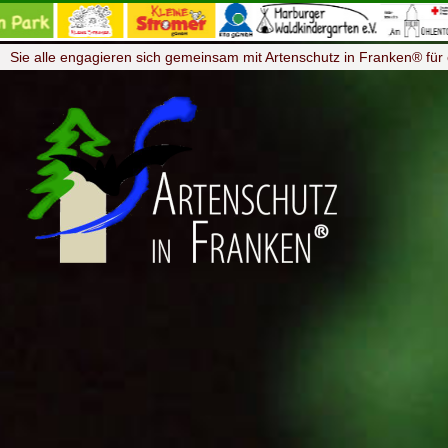
Sie alle engagieren sich gemeinsam mit Artenschutz in Franken® für 