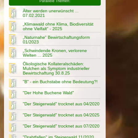
Parallele Themen:
Älter werden unerwünscht ...
07.02.2021
„Klimawald ohne Klima, Biodiversität
ohne Vielfalt“ - 2025
„Naturnahe“ Bewirtschaftungsform
01/2023
„Schwindende Kronen, verlorene
Welten ... 2025
Ökologische Kollateralschäden:
Mulchen als Symptom industrieller
Bewirtschaftung 30.8.25
"B" - ein Buchstabe ohne Bedeutung?!
"Der Hohe Buchene Wald"
"Der Steigerwald" trocknet aus 04/2020
"Der Steigerwald" trocknet aus 04/2025
"Der Steigerwald" trocknet aus 07/2020
"Drahtfallen" im Steigerwald 11/2020