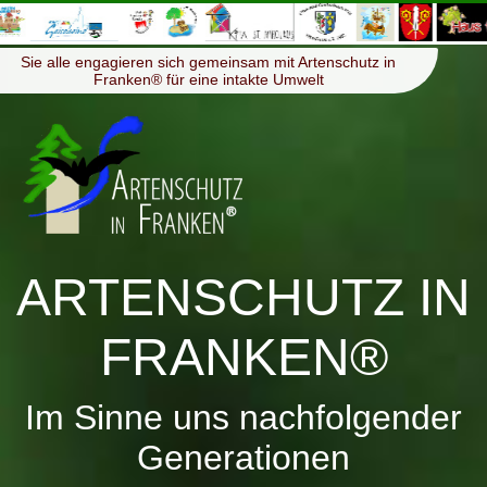
≡
Menü
Sie alle engagieren sich gemeinsam mit Artenschutz in
Franken® für eine intakte Umwelt
ARTENSCHUTZ IN
FRANKEN®
Im Sinne uns nachfolgender
Generationen