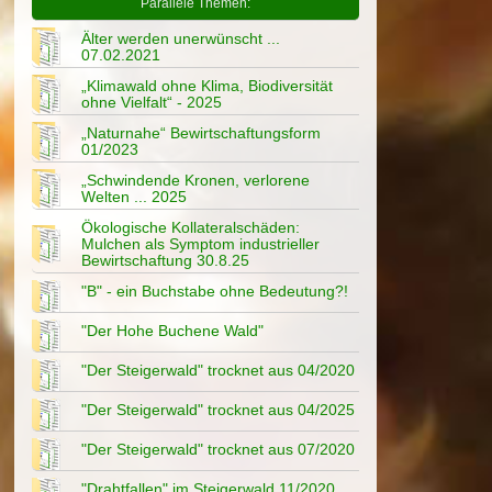
Parallele Themen:
Älter werden unerwünscht ...
07.02.2021
„Klimawald ohne Klima, Biodiversität
ohne Vielfalt“ - 2025
„Naturnahe“ Bewirtschaftungsform
01/2023
„Schwindende Kronen, verlorene
Welten ... 2025
Ökologische Kollateralschäden:
Mulchen als Symptom industrieller
Bewirtschaftung 30.8.25
"B" - ein Buchstabe ohne Bedeutung?!
"Der Hohe Buchene Wald"
"Der Steigerwald" trocknet aus 04/2020
"Der Steigerwald" trocknet aus 04/2025
"Der Steigerwald" trocknet aus 07/2020
"Drahtfallen" im Steigerwald 11/2020