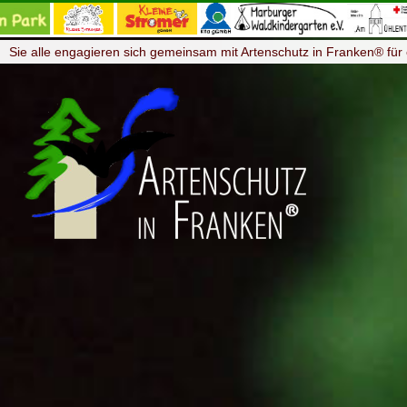
Sie alle engagieren sich gemeinsam mit Artenschutz in Franken® für 