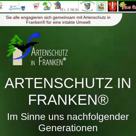
≡
Menü
Sie alle engagieren sich gemeinsam mit Artenschutz in
Franken® für eine intakte Umwelt
ARTENSCHUTZ IN
FRANKEN®
Im Sinne uns nachfolgender
Generationen