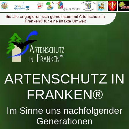
≡
Menü
Sie alle engagieren sich gemeinsam mit Artenschutz in
Franken® für eine intakte Umwelt
ARTENSCHUTZ IN
FRANKEN®
Im Sinne uns nachfolgender
Generationen