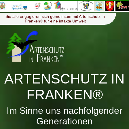
≡
Menü
Sie alle engagieren sich gemeinsam mit Artenschutz in
Franken® für eine intakte Umwelt
ARTENSCHUTZ IN
FRANKEN®
Im Sinne uns nachfolgender
Generationen