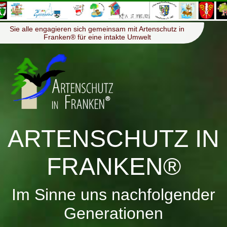
≡
Menü
Sie alle engagieren sich gemeinsam mit Artenschutz in
Franken® für eine intakte Umwelt
ARTENSCHUTZ IN
FRANKEN®
Im Sinne uns nachfolgender
Generationen