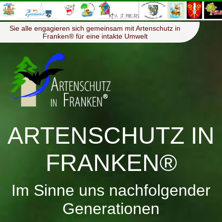
≡
Menü
Sie alle engagieren sich gemeinsam mit Artenschutz in
Franken® für eine intakte Umwelt
ARTENSCHUTZ IN
FRANKEN®
Im Sinne uns nachfolgender
Generationen