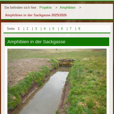
Sie befinden sich hier:
Projekte
>
Amphibien
>
Amphibien in der Sackgasse 2025/2026
Seite:
1
|
2
|
3
|
4
|
5
|
6
|
7
|
8
Amphibien in der Sackgasse