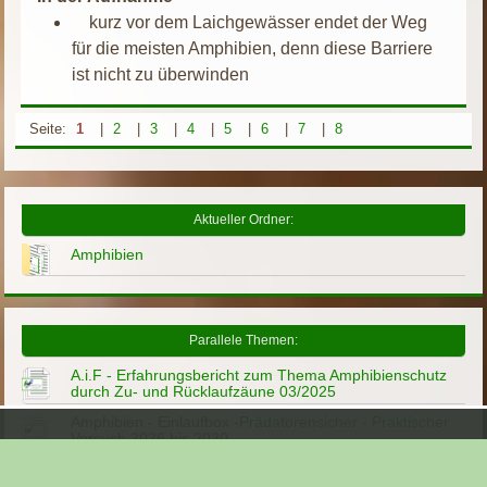
kurz vor dem Laichgewässer endet der Weg
für die meisten Amphibien, denn diese Barriere
ist nicht zu überwinden
Seite:
1
|
2
|
3
|
4
|
5
|
6
|
7
|
8
Aktueller Ordner:
Amphibien
Parallele Themen:
A.i.F - Erfahrungsbericht zum Thema Amphibienschutz
durch Zu- und Rücklaufzäune 03/2025
Amphibien - Einlaufbox -Prädatorensicher - Praktischer
Versuch 2026 bis 2030
Amphibien - Einlaufbox 2018