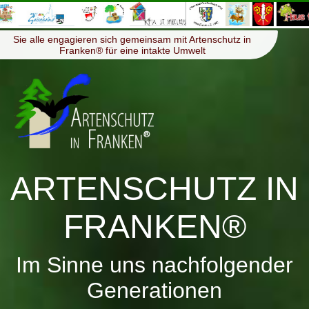
≡
Menü
Sie alle engagieren sich gemeinsam mit Artenschutz in
Franken® für eine intakte Umwelt
ARTENSCHUTZ IN
FRANKEN®
Im Sinne uns nachfolgender
Generationen