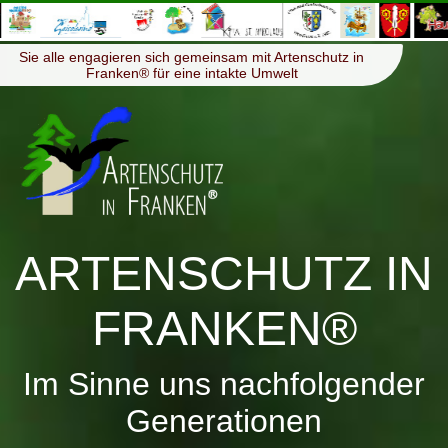
≡
Menü
Sie alle engagieren sich gemeinsam mit Artenschutz in
Franken® für eine intakte Umwelt
ARTENSCHUTZ IN
FRANKEN®
Im Sinne uns nachfolgender
Generationen