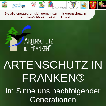
≡
Menü
Sie alle engagieren sich gemeinsam mit Artenschutz in
Franken® für eine intakte Umwelt
ARTENSCHUTZ IN
FRANKEN®
Im Sinne uns nachfolgender
Generationen