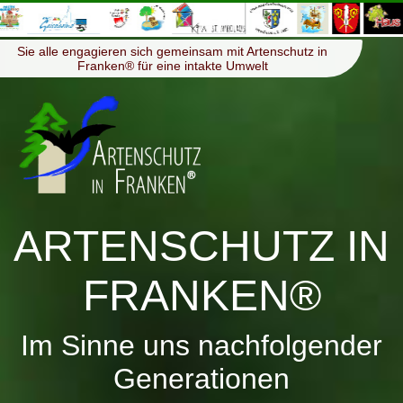
≡
Menü
Sie alle engagieren sich gemeinsam mit Artenschutz in
Franken® für eine intakte Umwelt
ARTENSCHUTZ IN
FRANKEN®
Im Sinne uns nachfolgender
Generationen