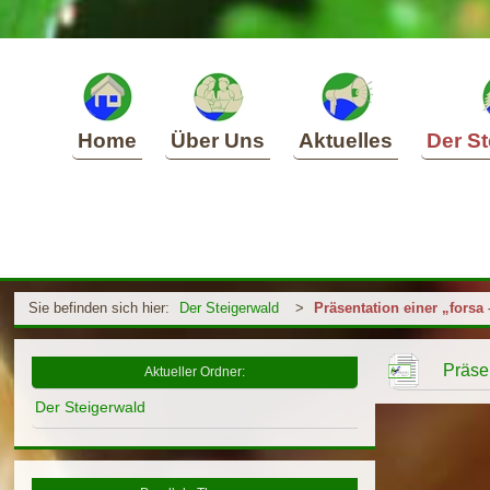
Home
Über Uns
Aktuelles
Der St
Sie befinden sich hier:
Der Steigerwald
>
Präsentation einer „fors
Präse
Aktueller Ordner:
Der Steigerwald