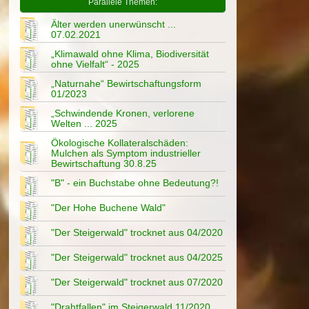
Parallele Themen:
Älter werden unerwünscht ...
07.02.2021
„Klimawald ohne Klima, Biodiversität
ohne Vielfalt“ - 2025
„Naturnahe“ Bewirtschaftungsform
01/2023
„Schwindende Kronen, verlorene
Welten ... 2025
Ökologische Kollateralschäden:
Mulchen als Symptom industrieller
Bewirtschaftung 30.8.25
"B" - ein Buchstabe ohne Bedeutung?!
"Der Hohe Buchene Wald"
"Der Steigerwald" trocknet aus 04/2020
"Der Steigerwald" trocknet aus 04/2025
"Der Steigerwald" trocknet aus 07/2020
"Drahtfallen" im Steigerwald 11/2020