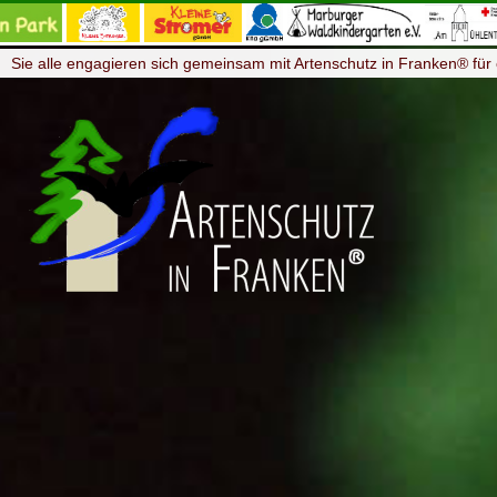
Sie alle engagieren sich gemeinsam mit Artenschutz in Franken® für 