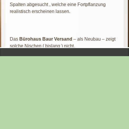
Spalten abgesucht , welche eine Fortpflanzung
realistisch erscheinen lassen.
Das
Bürohaus Baur Versand
– als Neubau – zeigt
solche Nischen ( bislang ) nicht.
Kurzerhand wurden zwei neue Nischen, in Form
speziell auf die Bedürfnisse der Turmfalken
zugeschnittene Nisthilfen geschaffen. Eine der Hilfen
kann so die Fortpflanzung bewältigen, in der Anderen
könnten sich sichere Schlafstätten / Nahrungsdepots
einstellen.