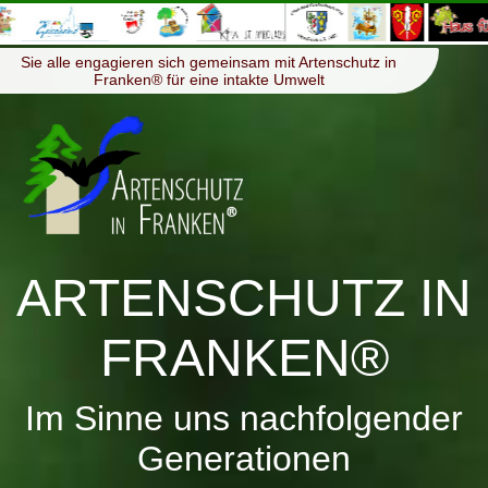
≡
Menü
Sie alle engagieren sich gemeinsam mit Artenschutz in
Franken® für eine intakte Umwelt
ARTENSCHUTZ IN
FRANKEN®
Im Sinne uns nachfolgender
Generationen