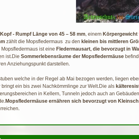
Kopf - Rumpf Länge von 45 – 58 mm
, einem
Körpergewicht 
 mm
zählt die Mopsfledermaus zu den
kleinen bis mittleren G
e Mopsfledermaus ist eine
Fledermausart, die bevorzugt in Wa
en ist.Die
Sommerlebensräume der Mopsfledermäuse
befin
en Anziehungspunkt darstellen.
uben welche in der Regel ab Mai bezogen werden, liegen ebenf
r bringt ein bis zwei Nachkömmlinge zur Welt.Die als
kälteresi
erungsbereichen in Kellern, Tunneln jedoch auch an Gebäuden
de.
Mopsfledermäuse ernähren sich bevorzugt von Kleinschm
rreichen.