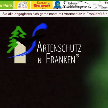
Sie alle engagieren sich gemeinsam mit Artenschutz in Franken® für 