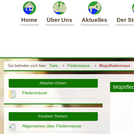
Home
Über Uns
Aktuelles
Der St
Sie befinden sich hier:
Tiere
>
Fledermäuse
>
Mopsfledermaus
Aktueller Ordner:
Mopsfle
Fledermäuse
Parallele Themen:
Allgemeines über Fledermäuse