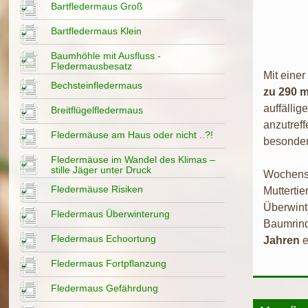
Bartfledermaus Groß
Bartfledermaus Klein
Baumhöhle mit Ausfluss -
Fledermausbesatz
Mit einer
Bechsteinfledermaus
zu 290
auffällig
Breitflügelfledermaus
anzutreff
Fledermäuse am Haus oder nicht ..?!
besonder
Fledermäuse im Wandel des Klimas –
stille Jäger unter Druck
Wochenst
Fledermäuse Risiken
Muttertie
Überwint
Fledermaus Überwinterung
Baumrin
Fledermaus Echoortung
Jahren
e
Fledermaus Fortpflanzung
Fledermaus Gefährdung