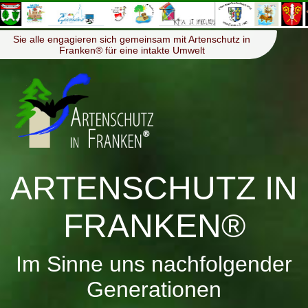
≡
Menü
Sie alle engagieren sich gemeinsam mit Artenschutz in
Franken® für eine intakte Umwelt
ARTENSCHUTZ IN
FRANKEN®
Im Sinne uns nachfolgender
Generationen