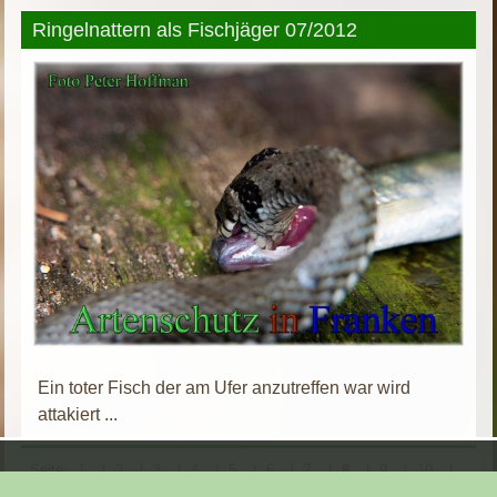
Ringelnattern als Fischjäger 07/2012
Ein toter Fisch der am Ufer anzutreffen war wird
attakiert ...
Seite:
1
|
2
|
3
|
4
|
5
|
6
|
7
|
8
|
9
|
10
|