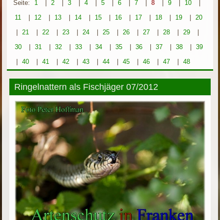
Seite:
1
|
2
|
3
|
4
|
5
|
6
|
7
|
8
|
9
|
10
|
11
|
12
|
13
|
14
|
15
|
16
|
17
|
18
|
19
|
20
|
21
|
22
|
23
|
24
|
25
|
26
|
27
|
28
|
29
|
30
|
31
|
32
|
33
|
34
|
35
|
36
|
37
|
38
|
39
|
40
|
41
|
42
|
43
|
44
|
45
|
46
|
47
|
48
Ringelnattern als Fischjäger 07/2012