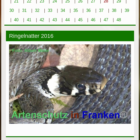
|
21
|
22
|
23
|
24
|
25
|
26
|
27
|
28
|
29
|
30
|
31
|
32
|
33
|
34
|
35
|
36
|
37
|
38
|
39
|
40
|
41
|
42
|
43
|
44
|
45
|
46
|
47
|
48
Ringelnatter 2016