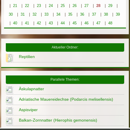
|
21
|
22
|
23
|
24
|
25
|
26
|
27
|
28
|
29
|
30
|
31
|
32
|
33
|
34
|
35
|
36
|
37
|
38
|
39
|
40
|
41
|
42
|
43
|
44
|
45
|
46
|
47
|
48
Aktueller Ordner:
Reptilien
Parallele Themen:
Äskulapnatter
Adriatische Mauereidechse (Podarcis melisellensis)
Aspisviper
Balkan-Zornnatter (Hierophis gemonensis)