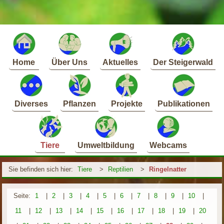
Home
Über Uns
Aktuelles
Der Steigerwald
Diverses
Pflanzen
Projekte
Publikationen
Tiere
Umweltbildung
Webcams
Sie befinden sich hier:
Tiere
>
Reptilien
>
Ringelnatter
Seite:
1
|
2
|
3
|
4
|
5
|
6
|
7
|
8
|
9
|
10
|
11
|
12
|
13
|
14
|
15
|
16
|
17
|
18
|
19
|
20