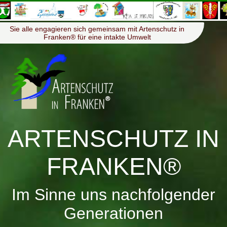
≡
Menü
Sie alle engagieren sich gemeinsam mit Artenschutz in
Franken® für eine intakte Umwelt
ARTENSCHUTZ IN
FRANKEN®
Im Sinne uns nachfolgender
Generationen